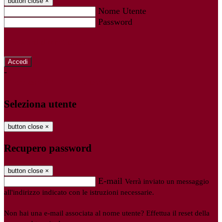
button close
×
Nome Utente
Password
Password dimenticata?
-
Entra con SPID
Entra con CIE
Seleziona utente
button close
×
Recupero password
button close
×
E-mail
Verrà inviato un messaggio
all'indirizzo indicato con le istruzioni necessarie.
Non hai una e-mail associata al nome utente? Effettua il reset della