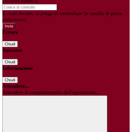
password tramite la
Login Spaggiari
E-mail inviata, si prega di controllare la casella di posta
elettronica!
Errore
Chiudi
Successo
Chiudi
Informazione
Chiudi
Attendere...
Attendere il completamento dell'operazione...