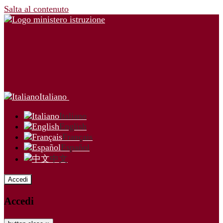
Salta al contenuto
Italiano
Italiano
English
Français
Español
中文
Accedi
Accedi