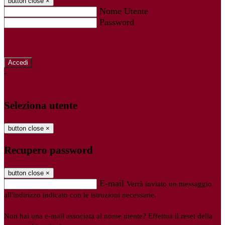
button close
×
Nome Utente
Password
Password dimenticata?
-
Entra con SPID
Entra con CIE
Seleziona utente
button close
×
Recupero password
button close
×
E-mail
Verrà inviato un messaggio
all'indirizzo indicato con le istruzioni necessarie.
Non hai una e-mail associata al nome utente? Effettua il reset della