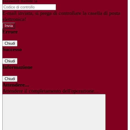
password tramite la
Login Spaggiari
E-mail inviata, si prega di controllare la casella di posta
elettronica!
Errore
Chiudi
Successo
Chiudi
Informazione
Chiudi
Attendere...
Attendere il completamento dell'operazione...