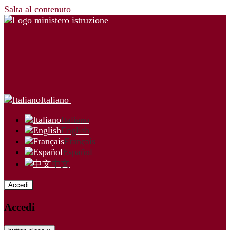
Salta al contenuto
Italiano
Italiano
English
Français
Español
中文
Accedi
Accedi