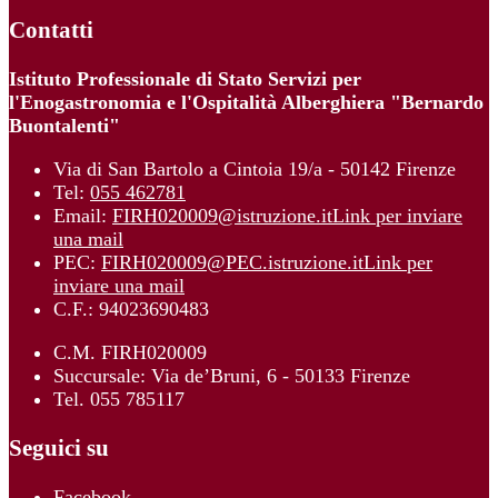
Contatti
Istituto Professionale di Stato Servizi per
l'Enogastronomia e l'Ospitalità Alberghiera "Bernardo
Buontalenti"
Via di San Bartolo a Cintoia 19/a - 50142 Firenze
Tel:
055 462781
Email:
FIRH020009@istruzione.it
Link per inviare
una mail
PEC:
FIRH020009@PEC.istruzione.it
Link per
inviare una mail
C.F.: 94023690483
C.M. FIRH020009
Succursale: Via de’Bruni, 6 - 50133 Firenze
Tel. 055 785117
Seguici su
Facebook