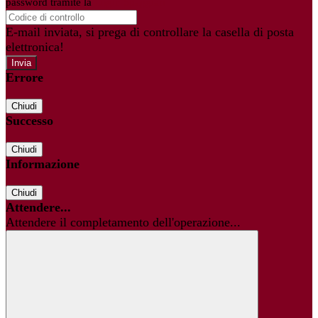
password tramite la
Login Spaggiari
E-mail inviata, si prega di controllare la casella di posta
elettronica!
Errore
Chiudi
Successo
Chiudi
Informazione
Chiudi
Attendere...
Attendere il completamento dell'operazione...