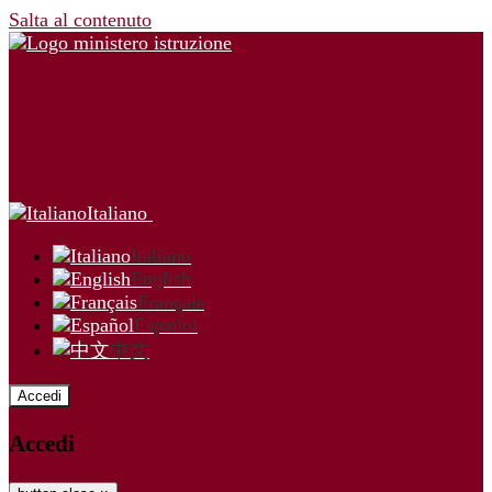
Salta al contenuto
Italiano
Italiano
English
Français
Español
中文
Accedi
Accedi