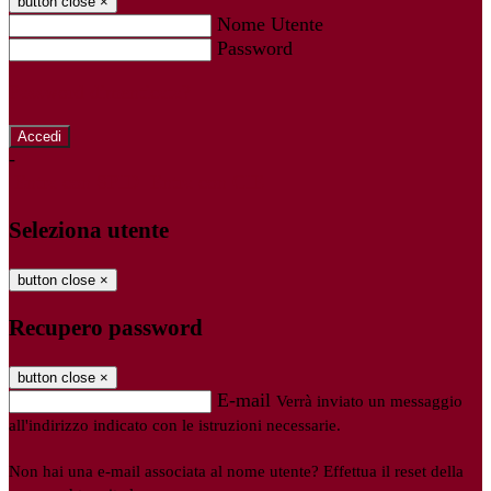
button close
×
Nome Utente
Password
Password dimenticata?
-
Entra con SPID
Entra con CIE
Seleziona utente
button close
×
Recupero password
button close
×
E-mail
Verrà inviato un messaggio
all'indirizzo indicato con le istruzioni necessarie.
Non hai una e-mail associata al nome utente? Effettua il reset della