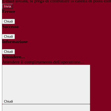
E-mail inviata, si prega di controllare la casella di posta elet
Errore
Chiudi
Successo
Chiudi
Informazione
Chiudi
Attendere...
Attendere il completamento dell'operazione...
Chiudi