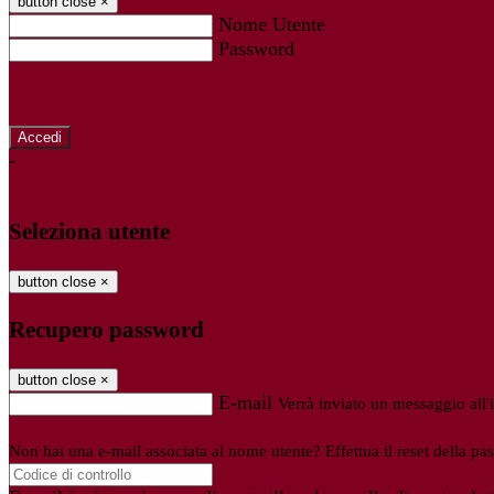
button close
×
Nome Utente
Password
Password dimenticata?
-
Entra con SPID
Entra con CIE
Seleziona utente
button close
×
Recupero password
button close
×
E-mail
Verrà inviato un messaggio all'i
Non hai una e-mail associata al nome utente? Effettua il reset della pa