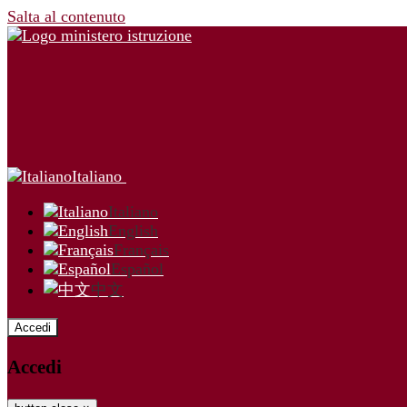
Salta al contenuto
Italiano
Italiano
English
Français
Español
中文
Accedi
Accedi