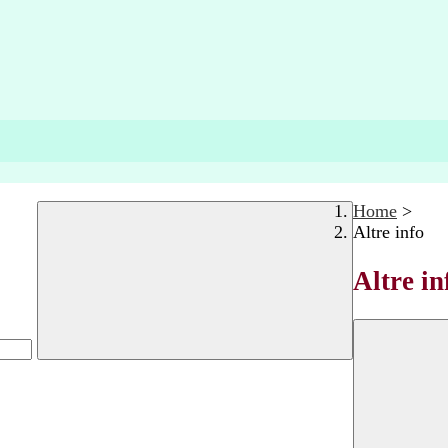
Home
>
Altre info
Altre in