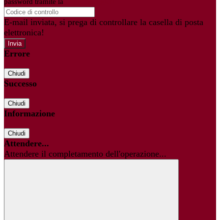
password tramite la
Login Spaggiari
E-mail inviata, si prega di controllare la casella di posta
elettronica!
Errore
Chiudi
Successo
Chiudi
Informazione
Chiudi
Attendere...
Attendere il completamento dell'operazione...