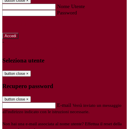
button close
×
Nome Utente
Password
Password dimenticata?
-
Entra con SPID
Entra con CIE
Seleziona utente
button close
×
Recupero password
button close
×
E-mail
Verrà inviato un messaggio
all'indirizzo indicato con le istruzioni necessarie.
Non hai una e-mail associata al nome utente? Effettua il reset della