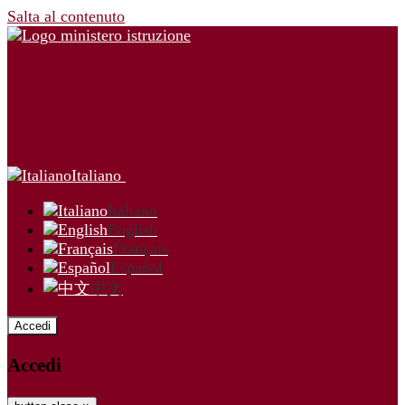
Salta al contenuto
Italiano
Italiano
English
Français
Español
中文
Accedi
Accedi