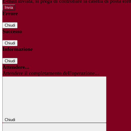
E-mail inviata, si prega di controllare la casella di posta elet
Errore
Chiudi
Successo
Chiudi
Informazione
Chiudi
Attendere...
Attendere il completamento dell'operazione...
Chiudi