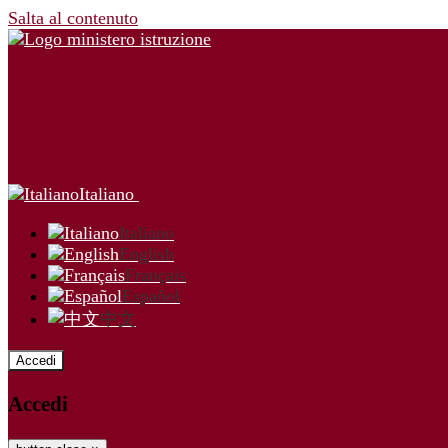
Salta al contenuto
Italiano
Italiano
English
Français
Español
中文
Accedi
Accedi