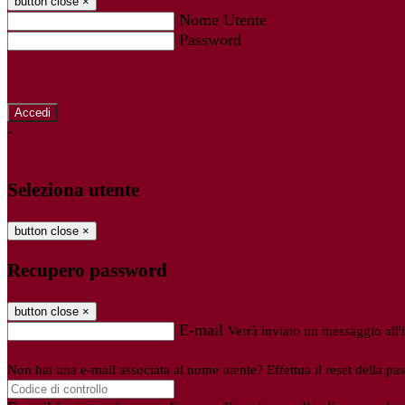
button close
×
Nome Utente
Password
Password dimenticata?
-
Entra con SPID
Entra con CIE
Seleziona utente
button close
×
Recupero password
button close
×
E-mail
Verrà inviato un messaggio all'i
Non hai una e-mail associata al nome utente? Effettua il reset della pa