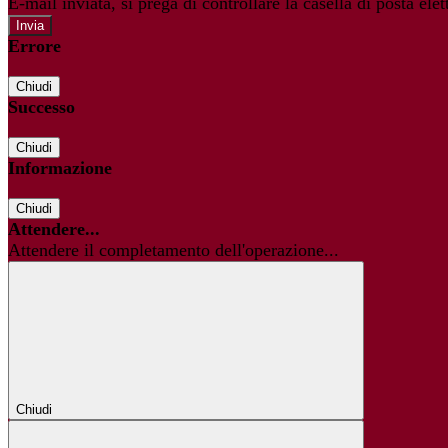
E-mail inviata, si prega di controllare la casella di posta elet
Errore
Chiudi
Successo
Chiudi
Informazione
Chiudi
Attendere...
Attendere il completamento dell'operazione...
Chiudi