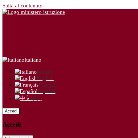
Salta al contenuto
Italiano
Italiano
English
Français
Español
中文
Accedi
Accedi