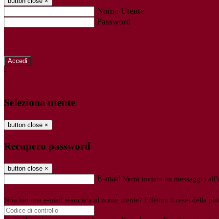
button close
×
Nome Utente
Password
Password dimenticata?
-
Entra con SPID
Entra con CIE
Seleziona utente
button close
×
Recupero password
button close
×
E-mail
Verrà inviato un messaggio all'i
Non hai una e-mail associata al nome utente? Effettua il reset della pa