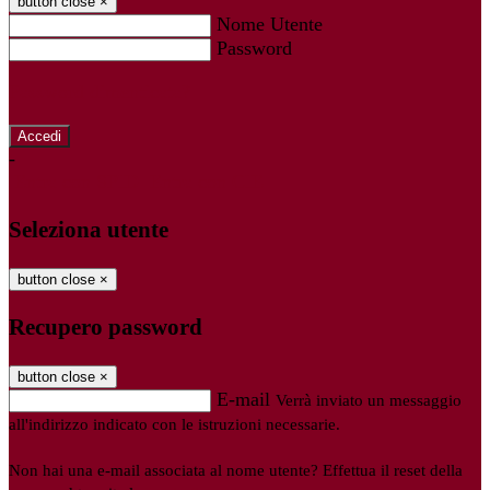
button close
×
Nome Utente
Password
Password dimenticata?
-
Entra con SPID
Entra con CIE
Seleziona utente
button close
×
Recupero password
button close
×
E-mail
Verrà inviato un messaggio
all'indirizzo indicato con le istruzioni necessarie.
Non hai una e-mail associata al nome utente? Effettua il reset della