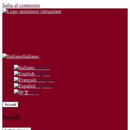
Salta al contenuto
Italiano
Italiano
English
Français
Español
中文
Accedi
Accedi