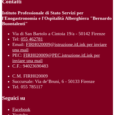
Contatti
Istituto Professionale di Stato Servizi per
l'Enogastronomia e l'Ospitalità Alberghiera "Bernardo
Buontalenti"
Via di San Bartolo a Cintoia 19/a - 50142 Firenze
Tel:
055 462781
Email:
FIRH020009@istruzione.it
Link per inviare
una mail
PEC:
FIRH020009@PEC.istruzione.it
Link per
inviare una mail
C.F.: 94023690483
C.M. FIRH020009
Succursale: Via de’Bruni, 6 - 50133 Firenze
Tel. 055 785117
Seguici su
Facebook
Youtube