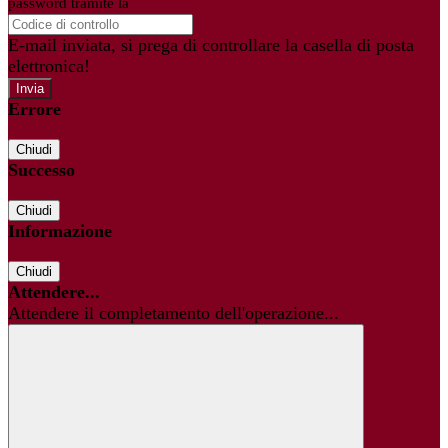
password tramite la
Login Spaggiari
E-mail inviata, si prega di controllare la casella di posta
elettronica!
Errore
Chiudi
Successo
Chiudi
Informazione
Chiudi
Attendere...
Attendere il completamento dell'operazione...