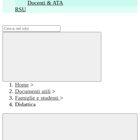
Docenti & ATA
RSU
Campo di ricerca per le pagine del sito
Home
>
Documenti utili
>
Famiglie e studenti
>
Didattica