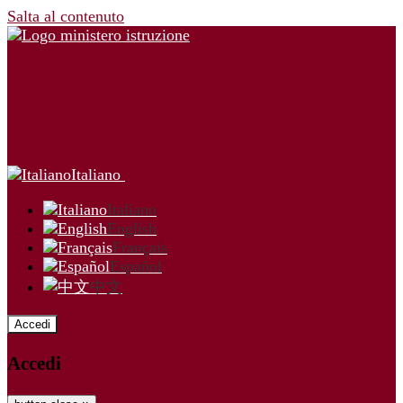
Salta al contenuto
Italiano
Italiano
English
Français
Español
中文
Accedi
Accedi