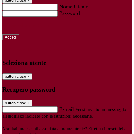
button close
×
Nome Utente
Password
Password dimenticata?
-
Entra con SPID
Entra con CIE
Seleziona utente
button close
×
Recupero password
button close
×
E-mail
Verrà inviato un messaggio
all'indirizzo indicato con le istruzioni necessarie.
Non hai una e-mail associata al nome utente? Effettua il reset della