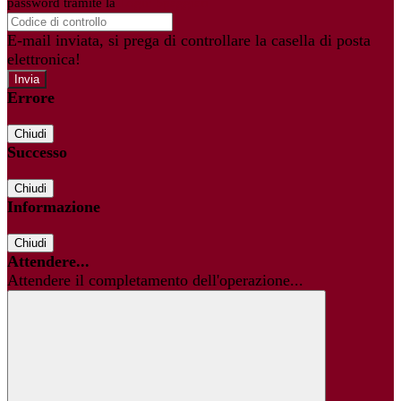
password tramite la
Login Spaggiari
E-mail inviata, si prega di controllare la casella di posta
elettronica!
Errore
Chiudi
Successo
Chiudi
Informazione
Chiudi
Attendere...
Attendere il completamento dell'operazione...