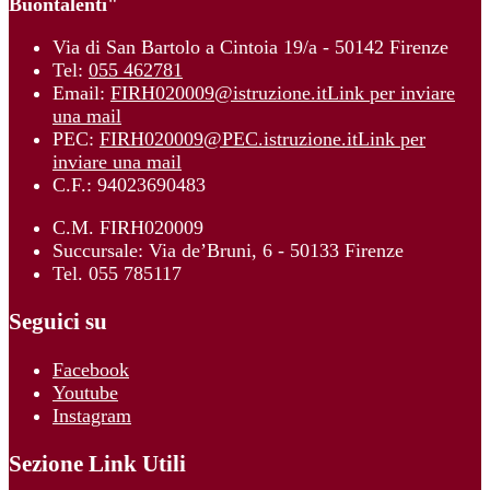
Buontalenti"
Via di San Bartolo a Cintoia 19/a - 50142 Firenze
Tel:
055 462781
Email:
FIRH020009@istruzione.it
Link per inviare
una mail
PEC:
FIRH020009@PEC.istruzione.it
Link per
inviare una mail
C.F.: 94023690483
C.M. FIRH020009
Succursale: Via de’Bruni, 6 - 50133 Firenze
Tel. 055 785117
Seguici su
Facebook
Youtube
Instagram
Sezione Link Utili