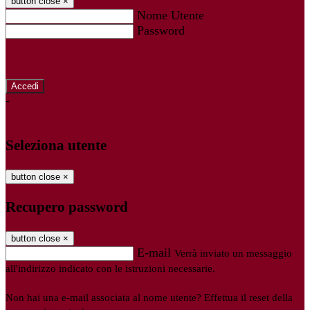
button close
×
Nome Utente
Password
Password dimenticata?
-
Entra con SPID
Entra con CIE
Seleziona utente
button close
×
Recupero password
button close
×
E-mail
Verrà inviato un messaggio
all'indirizzo indicato con le istruzioni necessarie.
Non hai una e-mail associata al nome utente? Effettua il reset della