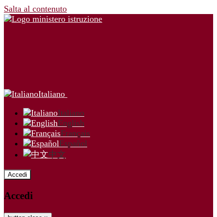
Salta al contenuto
Italiano
Italiano
English
Français
Español
中文
Accedi
Accedi