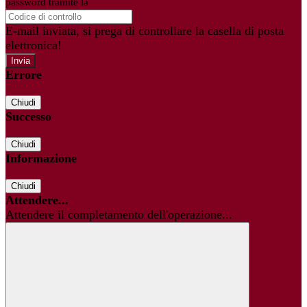
password tramite la
Login Spaggiari
E-mail inviata, si prega di controllare la casella di posta
elettronica!
Errore
Chiudi
Successo
Chiudi
Informazione
Chiudi
Attendere...
Attendere il completamento dell'operazione...