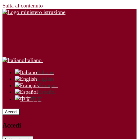
Salta al contenuto
Italiano
Italiano
English
Français
Español
中文
Accedi
Accedi