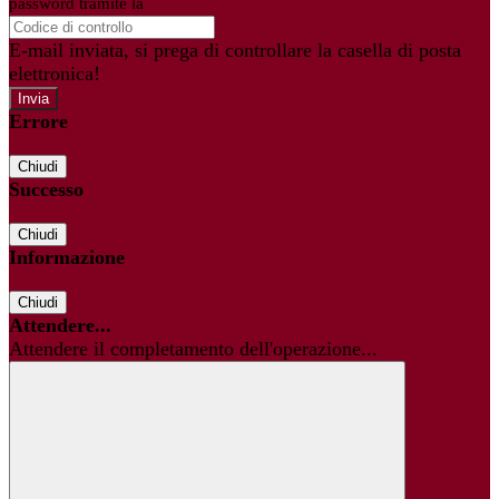
password tramite la
Login Spaggiari
E-mail inviata, si prega di controllare la casella di posta
elettronica!
Errore
Chiudi
Successo
Chiudi
Informazione
Chiudi
Attendere...
Attendere il completamento dell'operazione...