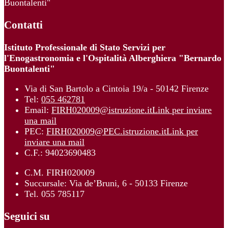
Buontalenti"
Contatti
Istituto Professionale di Stato Servizi per
l'Enogastronomia e l'Ospitalità Alberghiera "Bernardo
Buontalenti"
Via di San Bartolo a Cintoia 19/a - 50142 Firenze
Tel:
055 462781
Email:
FIRH020009@istruzione.it
Link per inviare
una mail
PEC:
FIRH020009@PEC.istruzione.it
Link per
inviare una mail
C.F.: 94023690483
C.M. FIRH020009
Succursale: Via de’Bruni, 6 - 50133 Firenze
Tel. 055 785117
Seguici su