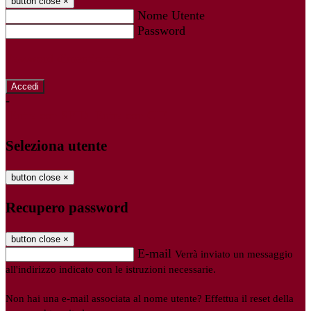
button close
×
Nome Utente
Password
Password dimenticata?
-
Entra con SPID
Entra con CIE
Seleziona utente
button close
×
Recupero password
button close
×
E-mail
Verrà inviato un messaggio
all'indirizzo indicato con le istruzioni necessarie.
Non hai una e-mail associata al nome utente? Effettua il reset della