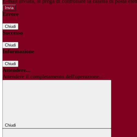
E-mail inviata, si prega di controllare la casella di posta elet
Errore
Chiudi
Successo
Chiudi
Informazione
Chiudi
Attendere...
Attendere il completamento dell'operazione...
Chiudi