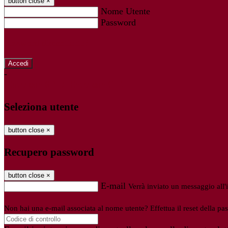
button close
×
Nome Utente
Password
Password dimenticata?
-
Entra con SPID
Entra con CIE
Seleziona utente
button close
×
Recupero password
button close
×
E-mail
Verrà inviato un messaggio all'i
Non hai una e-mail associata al nome utente? Effettua il reset della pa