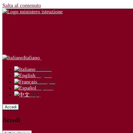
Salta al contenuto
Italiano
Italiano
English
Français
Español
中文
Accedi
Accedi