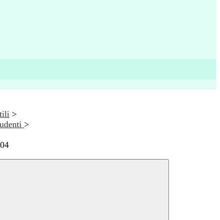
ili
>
tudenti
>
104