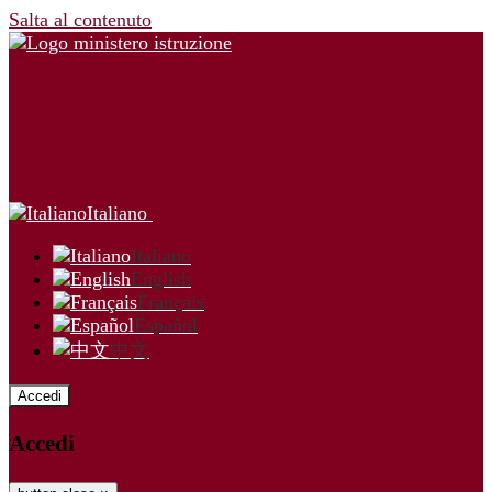
Salta al contenuto
Italiano
Italiano
English
Français
Español
中文
Accedi
Accedi