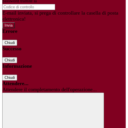
password tramite la
Login Spaggiari
E-mail inviata, si prega di controllare la casella di posta
elettronica!
Errore
Chiudi
Successo
Chiudi
Informazione
Chiudi
Attendere...
Attendere il completamento dell'operazione...