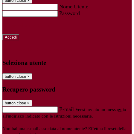
button close
×
Nome Utente
Password
Password dimenticata?
-
Entra con SPID
Entra con CIE
Seleziona utente
button close
×
Recupero password
button close
×
E-mail
Verrà inviato un messaggio
all'indirizzo indicato con le istruzioni necessarie.
Non hai una e-mail associata al nome utente? Effettua il reset della