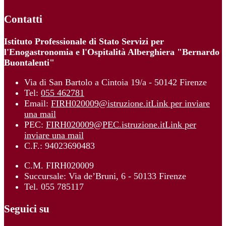
Contatti
Istituto Professionale di Stato Servizi per
l'Enogastronomia e l'Ospitalità Alberghiera "Bernardo
Buontalenti"
Via di San Bartolo a Cintoia 19/a - 50142 Firenze
Tel:
055 462781
Email:
FIRH020009@istruzione.it
Link per inviare
una mail
PEC:
FIRH020009@PEC.istruzione.it
Link per
inviare una mail
C.F.: 94023690483
C.M. FIRH020009
Succursale: Via de’Bruni, 6 - 50133 Firenze
Tel. 055 785117
Seguici su