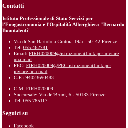
Contatti
Istituto Professionale di Stato Servizi per
l'Enogastronomia e l'Ospitalità Alberghiera "Bernardo
Buontalenti"
Via di San Bartolo a Cintoia 19/a - 50142 Firenze
Tel:
055 462781
Email:
FIRH020009@istruzione.it
Link per inviare
una mail
PEC:
FIRH020009@PEC.istruzione.it
Link per
inviare una mail
C.F.: 94023690483
C.M. FIRH020009
Succursale: Via de’Bruni, 6 - 50133 Firenze
Tel. 055 785117
Seguici su
Facebook