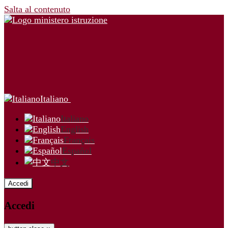
Salta al contenuto
Italiano
Italiano
English
Français
Español
中文
Accedi
Accedi