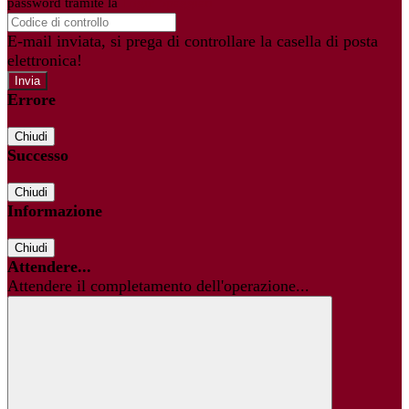
password tramite la
Login Spaggiari
E-mail inviata, si prega di controllare la casella di posta
elettronica!
Errore
Chiudi
Successo
Chiudi
Informazione
Chiudi
Attendere...
Attendere il completamento dell'operazione...