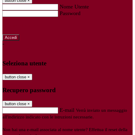
button close
×
Nome Utente
Password
Password dimenticata?
-
Entra con SPID
Entra con CIE
Seleziona utente
button close
×
Recupero password
button close
×
E-mail
Verrà inviato un messaggio
all'indirizzo indicato con le istruzioni necessarie.
Non hai una e-mail associata al nome utente? Effettua il reset della