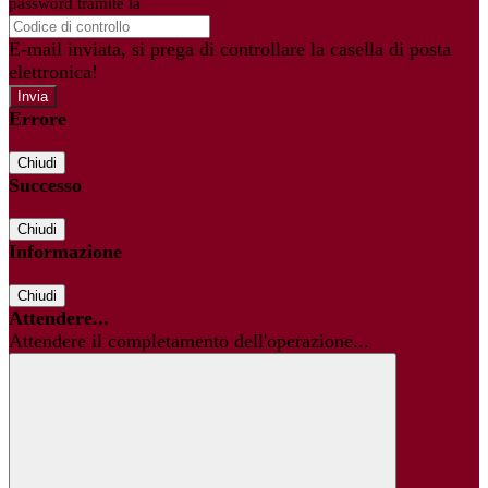
password tramite la
Login Spaggiari
E-mail inviata, si prega di controllare la casella di posta
elettronica!
Errore
Chiudi
Successo
Chiudi
Informazione
Chiudi
Attendere...
Attendere il completamento dell'operazione...