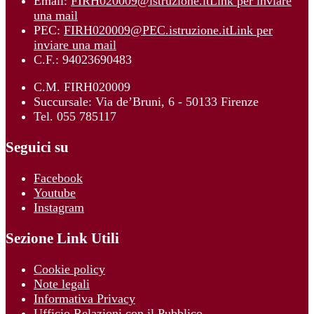
Email:
FIRH020009@istruzione.it
Link per inviare
una mail
PEC:
FIRH020009@PEC.istruzione.it
Link per
inviare una mail
C.F.: 94023690483
C.M. FIRH020009
Succursale: Via de’Bruni, 6 - 50133 Firenze
Tel. 055 785117
Seguici su
Facebook
Youtube
Instagram
Sezione Link Utili
Cookie policy
Note legali
Informativa Privacy
Ufficio Relazioni con il Pubblico