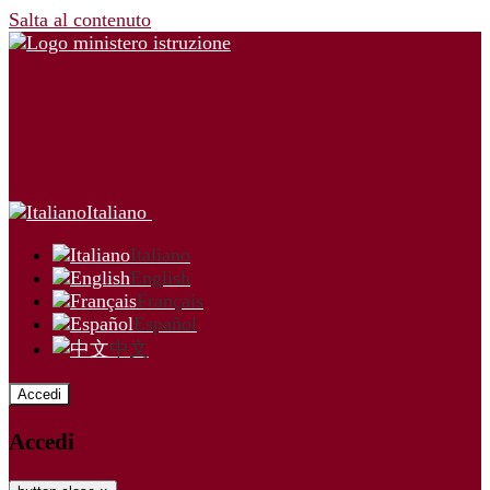
Salta al contenuto
Italiano
Italiano
English
Français
Español
中文
Accedi
Accedi