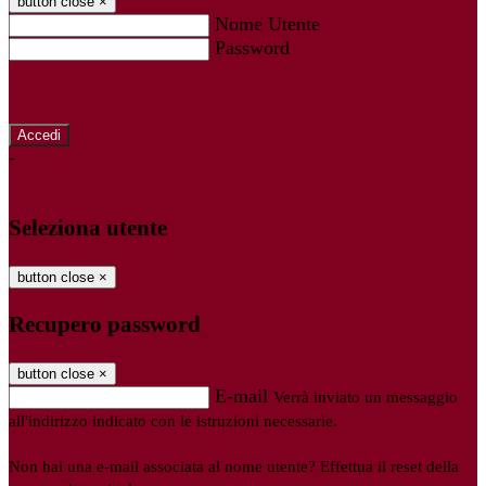
button close
×
Nome Utente
Password
Password dimenticata?
-
Entra con SPID
Entra con CIE
Seleziona utente
button close
×
Recupero password
button close
×
E-mail
Verrà inviato un messaggio
all'indirizzo indicato con le istruzioni necessarie.
Non hai una e-mail associata al nome utente? Effettua il reset della