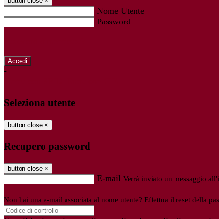
button close
×
Nome Utente
Password
Password dimenticata?
-
Entra con SPID
Entra con CIE
Seleziona utente
button close
×
Recupero password
button close
×
E-mail
Verrà inviato un messaggio all'i
Non hai una e-mail associata al nome utente? Effettua il reset della pa