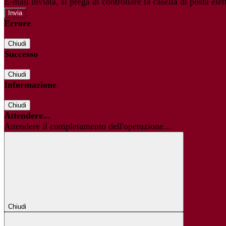
E-mail inviata, si prega di controllare la casella di posta elet
Errore
Chiudi
Successo
Chiudi
Informazione
Chiudi
Attendere...
Attendere il completamento dell'operazione...
Chiudi