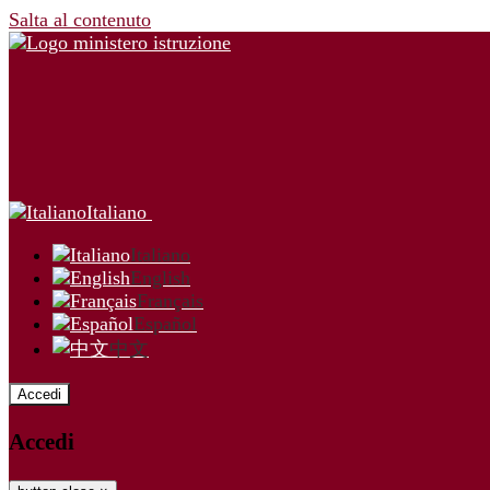
Salta al contenuto
Italiano
Italiano
English
Français
Español
中文
Accedi
Accedi