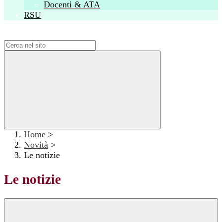
Docenti & ATA
RSU
Campo di ricerca per le pagine del sito
Home
>
Novità
>
Le notizie
Le notizie