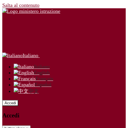
Salta al contenuto
Italiano
Italiano
English
Français
Español
中文
Accedi
Accedi