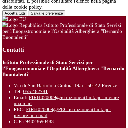
disabilitati. È possibile consultare l'elenco nella pagina
della cookie policy.
Accetta tutti
Salva le preferenze
Istituto Professionale di Stato Servizi
per l'Enogastronomia e l'Ospitalità Alberghiera "Bernardo
Buontalenti"
Contatti
Istituto Professionale di Stato Servizi per
l'Enogastronomia e l'Ospitalità Alberghiera "Bernardo
Buontalenti"
Via di San Bartolo a Cintoia 19/a - 50142 Firenze
Tel:
055 462781
Email:
FIRH020009@istruzione.it
Link per inviare
una mail
PEC:
FIRH020009@PEC.istruzione.it
Link per
inviare una mail
C.F.: 94023690483