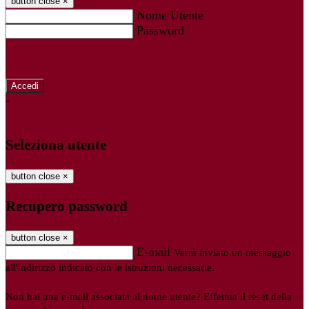
button close
×
Nome Utente
Password
Password dimenticata?
-
Entra con SPID
Entra con CIE
Seleziona utente
button close
×
Recupero password
button close
×
E-mail
Verrà inviato un messaggio
all'indirizzo indicato con le istruzioni necessarie.
Non hai una e-mail associata al nome utente? Effettua il reset della