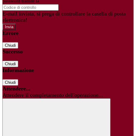
password tramite la
Login Spaggiari
E-mail inviata, si prega di controllare la casella di posta
elettronica!
Errore
Chiudi
Successo
Chiudi
Informazione
Chiudi
Attendere...
Attendere il completamento dell'operazione...