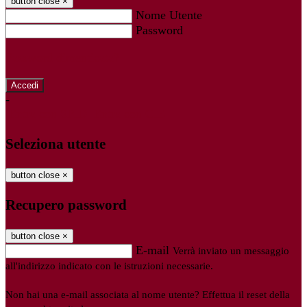
button close
×
Nome Utente
Password
Password dimenticata?
-
Entra con SPID
Entra con CIE
Seleziona utente
button close
×
Recupero password
button close
×
E-mail
Verrà inviato un messaggio
all'indirizzo indicato con le istruzioni necessarie.
Non hai una e-mail associata al nome utente? Effettua il reset della