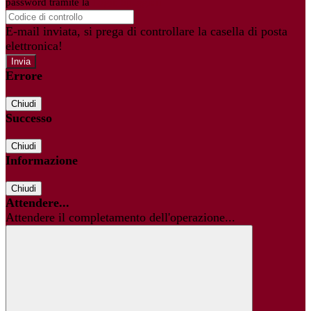
password tramite la
Login Spaggiari
E-mail inviata, si prega di controllare la casella di posta
elettronica!
Errore
Chiudi
Successo
Chiudi
Informazione
Chiudi
Attendere...
Attendere il completamento dell'operazione...