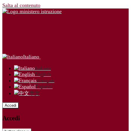
Salta al contenuto
Italiano
Italiano
English
Français
Español
中文
Accedi
Accedi