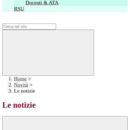
Docenti & ATA
RSU
Campo di ricerca per le pagine del sito
Home
>
Novità
>
Le notizie
Le notizie