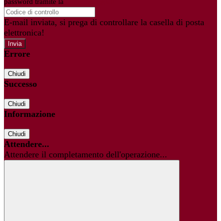
password tramite la
Login Spaggiari
E-mail inviata, si prega di controllare la casella di posta
elettronica!
Errore
Chiudi
Successo
Chiudi
Informazione
Chiudi
Attendere...
Attendere il completamento dell'operazione...