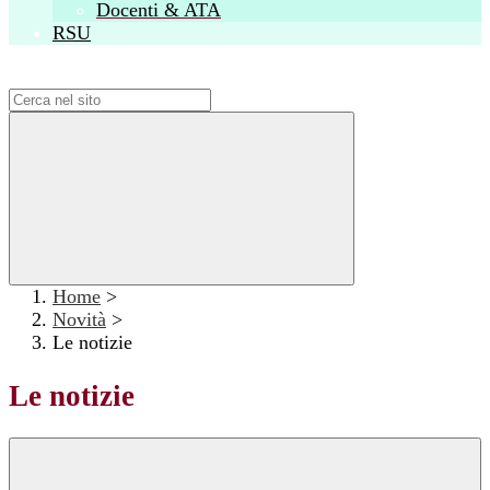
Docenti & ATA
RSU
Campo di ricerca per le pagine del sito
Home
>
Novità
>
Le notizie
Le notizie