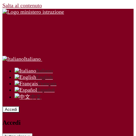
Salta al contenuto
Italiano
Italiano
English
Français
Español
中文
Accedi
Accedi