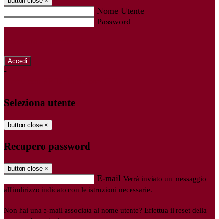
button close
×
Nome Utente
Password
Password dimenticata?
-
Entra con SPID
Entra con CIE
Seleziona utente
button close
×
Recupero password
button close
×
E-mail
Verrà inviato un messaggio
all'indirizzo indicato con le istruzioni necessarie.
Non hai una e-mail associata al nome utente? Effettua il reset della