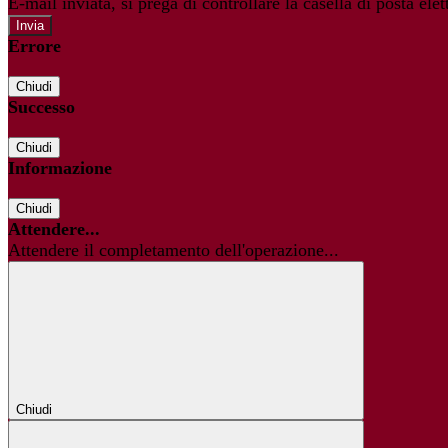
E-mail inviata, si prega di controllare la casella di posta elet
Errore
Chiudi
Successo
Chiudi
Informazione
Chiudi
Attendere...
Attendere il completamento dell'operazione...
Chiudi