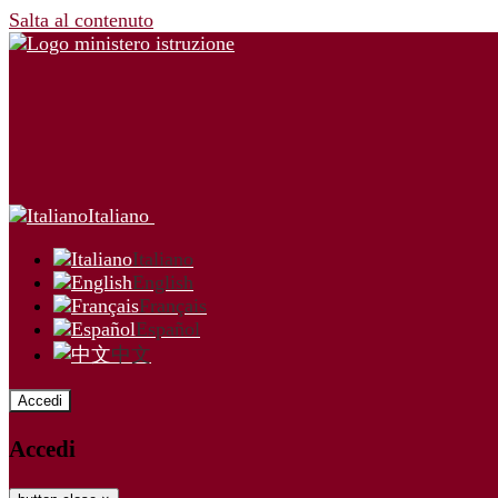
Salta al contenuto
Italiano
Italiano
English
Français
Español
中文
Accedi
Accedi