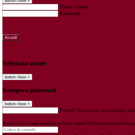
button close
×
Nome Utente
Password
Password dimenticata?
-
Entra con SPID
Entra con CIE
Seleziona utente
button close
×
Recupero password
button close
×
E-mail
Verrà inviato un messaggio all'i
Non hai una e-mail associata al nome utente? Effettua il reset della pa