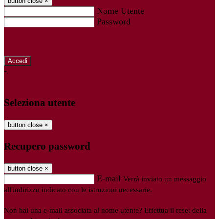
button close
×
Nome Utente
Password
Password dimenticata?
-
Entra con SPID
Entra con CIE
Seleziona utente
button close
×
Recupero password
button close
×
E-mail
Verrà inviato un messaggio
all'indirizzo indicato con le istruzioni necessarie.
Non hai una e-mail associata al nome utente? Effettua il reset della