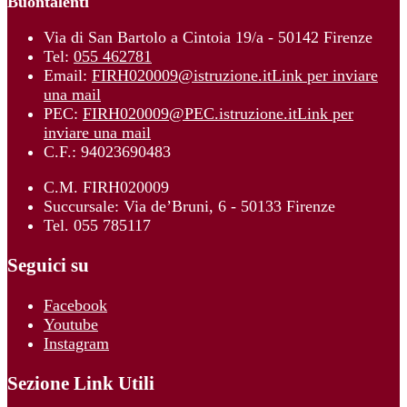
Buontalenti"
Via di San Bartolo a Cintoia 19/a - 50142 Firenze
Tel:
055 462781
Email:
FIRH020009@istruzione.it
Link per inviare
una mail
PEC:
FIRH020009@PEC.istruzione.it
Link per
inviare una mail
C.F.: 94023690483
C.M. FIRH020009
Succursale: Via de’Bruni, 6 - 50133 Firenze
Tel. 055 785117
Seguici su
Facebook
Youtube
Instagram
Sezione Link Utili