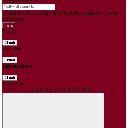
password tramite la
Login Spaggiari
E-mail inviata, si prega di controllare la casella di posta
elettronica!
Errore
Chiudi
Successo
Chiudi
Informazione
Chiudi
Attendere...
Attendere il completamento dell'operazione...