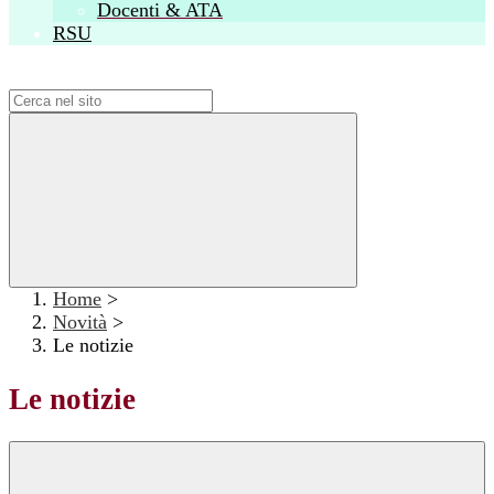
Docenti & ATA
RSU
Campo di ricerca per le pagine del sito
Home
>
Novità
>
Le notizie
Le notizie