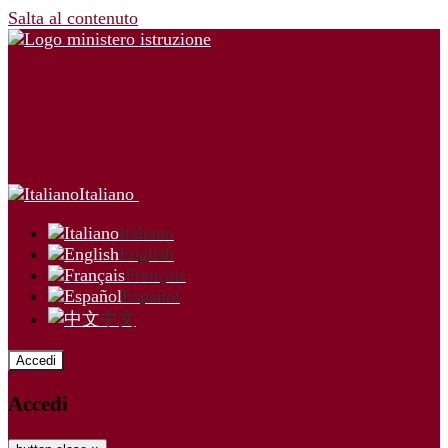
Salta al contenuto
Italiano
Italiano
English
Français
Español
中文
Accedi
Accedi