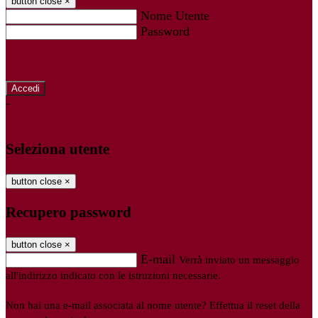
button close
×
Nome Utente
Password
Password dimenticata?
-
Entra con SPID
Entra con CIE
Seleziona utente
button close
×
Recupero password
button close
×
E-mail
Verrà inviato un messaggio
all'indirizzo indicato con le istruzioni necessarie.
Non hai una e-mail associata al nome utente? Effettua il reset della