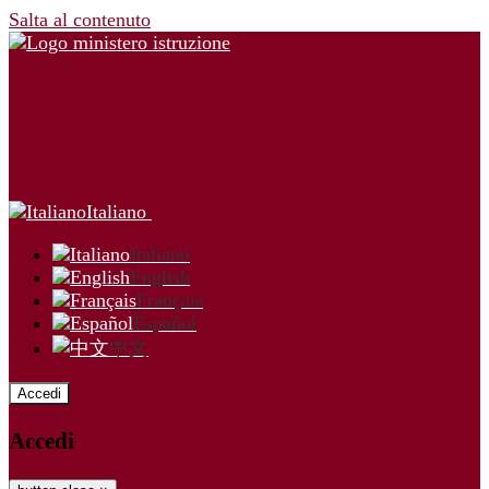
Salta al contenuto
Italiano
Italiano
English
Français
Español
中文
Accedi
Accedi