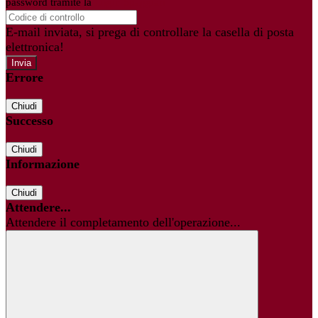
password tramite la
Login Spaggiari
E-mail inviata, si prega di controllare la casella di posta
elettronica!
Errore
Chiudi
Successo
Chiudi
Informazione
Chiudi
Attendere...
Attendere il completamento dell'operazione...