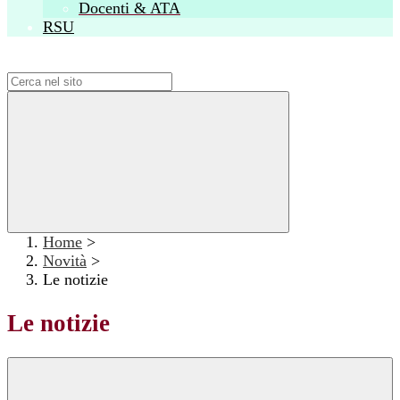
Docenti & ATA
RSU
Campo di ricerca per le pagine del sito
Home
>
Novità
>
Le notizie
Le notizie