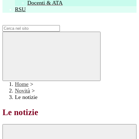
Docenti & ATA
RSU
Campo di ricerca per le pagine del sito
Home
>
Novità
>
Le notizie
Le notizie