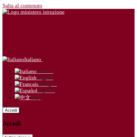
Salta al contenuto
Italiano
Italiano
English
Français
Español
中文
Accedi
Accedi