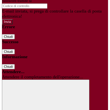
password tramite la
Login Spaggiari
E-mail inviata, si prega di controllare la casella di posta
elettronica!
Errore
Chiudi
Successo
Chiudi
Informazione
Chiudi
Attendere...
Attendere il completamento dell'operazione...