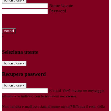
button close
×
Nome Utente
Password
Password dimenticata?
-
Entra con SPID
Entra con CIE
Seleziona utente
button close
×
Recupero password
button close
×
E-mail
Verrà inviato un messaggio
all'indirizzo indicato con le istruzioni necessarie.
Non hai una e-mail associata al nome utente? Effettua il reset della