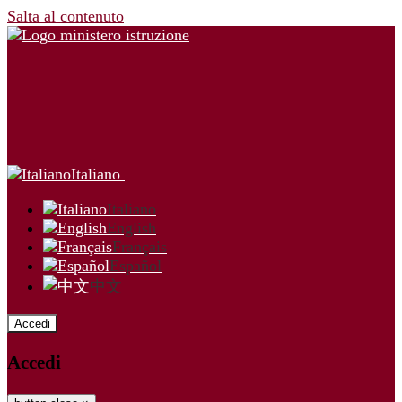
Salta al contenuto
Italiano
Italiano
English
Français
Español
中文
Accedi
Accedi