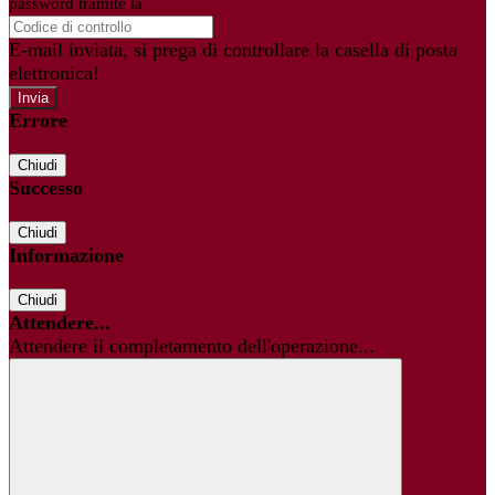
password tramite la
Login Spaggiari
E-mail inviata, si prega di controllare la casella di posta
elettronica!
Errore
Chiudi
Successo
Chiudi
Informazione
Chiudi
Attendere...
Attendere il completamento dell'operazione...