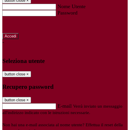
button close
×
Nome Utente
Password
Password dimenticata?
-
Entra con SPID
Entra con CIE
Seleziona utente
button close
×
Recupero password
button close
×
E-mail
Verrà inviato un messaggio
all'indirizzo indicato con le istruzioni necessarie.
Non hai una e-mail associata al nome utente? Effettua il reset della