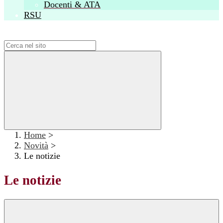
Docenti & ATA
RSU
Campo di ricerca per le pagine del sito
Home
>
Novità
>
Le notizie
Le notizie