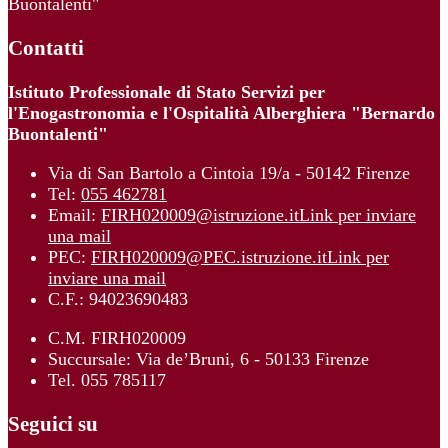
Buontalenti"
Contatti
Istituto Professionale di Stato Servizi per
l'Enogastronomia e l'Ospitalità Alberghiera "Bernardo
Buontalenti"
Via di San Bartolo a Cintoia 19/a - 50142 Firenze
Tel:
055 462781
Email:
FIRH020009@istruzione.it
Link per inviare
una mail
PEC:
FIRH020009@PEC.istruzione.it
Link per
inviare una mail
C.F.: 94023690483
C.M. FIRH020009
Succursale: Via de’Bruni, 6 - 50133 Firenze
Tel. 055 785117
Seguici su