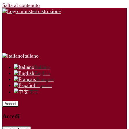
Salta al contenuto
Italiano
Italiano
English
Français
Español
中文
Accedi
Accedi