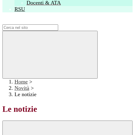
Docenti & ATA
RSU
Campo di ricerca per le pagine del sito
Home
>
Novità
>
Le notizie
Le notizie