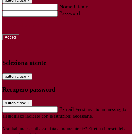
button close
×
Nome Utente
Password
Password dimenticata?
-
Entra con SPID
Entra con CIE
Seleziona utente
button close
×
Recupero password
button close
×
E-mail
Verrà inviato un messaggio
all'indirizzo indicato con le istruzioni necessarie.
Non hai una e-mail associata al nome utente? Effettua il reset della