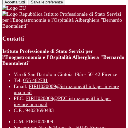
Accetta tutti
Salva le preferenze
Istituto Professionale di Stato Servizi
per l'Enogastronomia e l'Ospitalità Alberghiera "Bernardo
Buontalenti"
Contatti
Istituto Professionale di Stato Servizi per
l'Enogastronomia e l'Ospitalità Alberghiera "Bernardo
Buontalenti"
Via di San Bartolo a Cintoia 19/a - 50142 Firenze
Tel:
055 462781
Email:
FIRH020009@istruzione.it
Link per inviare
una mail
PEC:
FIRH020009@PEC.istruzione.it
Link per
inviare una mail
C.F.: 94023690483
C.M. FIRH020009
Succursale: Via de’Bruni, 6 - 50133 Firenze