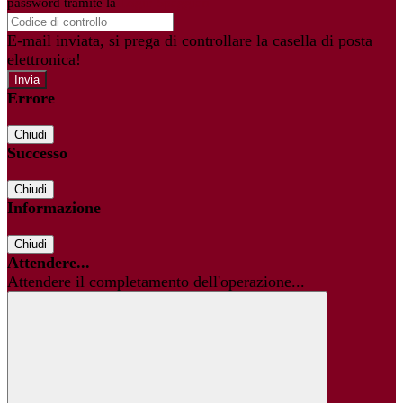
password tramite la
Login Spaggiari
E-mail inviata, si prega di controllare la casella di posta
elettronica!
Errore
Chiudi
Successo
Chiudi
Informazione
Chiudi
Attendere...
Attendere il completamento dell'operazione...