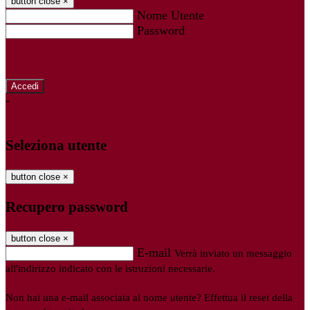
button close
×
Nome Utente
Password
Password dimenticata?
-
Entra con SPID
Entra con CIE
Seleziona utente
button close
×
Recupero password
button close
×
E-mail
Verrà inviato un messaggio
all'indirizzo indicato con le istruzioni necessarie.
Non hai una e-mail associata al nome utente? Effettua il reset della