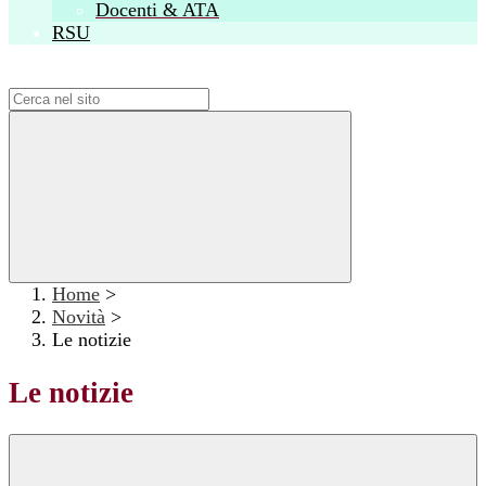
Docenti & ATA
RSU
Campo di ricerca per le pagine del sito
Home
>
Novità
>
Le notizie
Le notizie