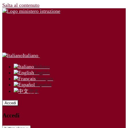
Salta al contenuto
Italiano
Italiano
English
Français
Español
中文
Accedi
Accedi