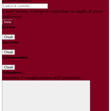
password tramite la
Login Spaggiari
E-mail inviata, si prega di controllare la casella di posta
elettronica!
Errore
Chiudi
Successo
Chiudi
Informazione
Chiudi
Attendere...
Attendere il completamento dell'operazione...