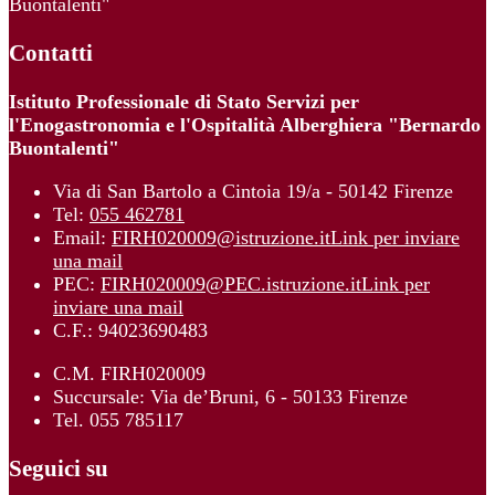
Buontalenti"
Contatti
Istituto Professionale di Stato Servizi per
l'Enogastronomia e l'Ospitalità Alberghiera "Bernardo
Buontalenti"
Via di San Bartolo a Cintoia 19/a - 50142 Firenze
Tel:
055 462781
Email:
FIRH020009@istruzione.it
Link per inviare
una mail
PEC:
FIRH020009@PEC.istruzione.it
Link per
inviare una mail
C.F.: 94023690483
C.M. FIRH020009
Succursale: Via de’Bruni, 6 - 50133 Firenze
Tel. 055 785117
Seguici su