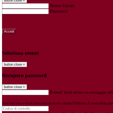
button close
×
Nome Utente
Password
Password dimenticata?
-
Entra con SPID
Entra con CIE
Seleziona utente
button close
×
Recupero password
button close
×
E-mail
Verrà inviato un messaggio all'i
Non hai una e-mail associata al nome utente? Effettua il reset della pa