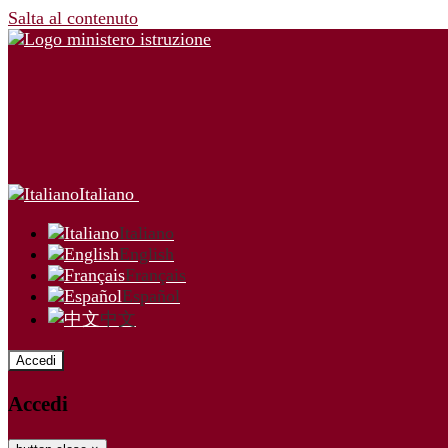
Salta al contenuto
Italiano
Italiano
English
Français
Español
中文
Accedi
Accedi