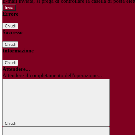
E-mail inviata, si prega di controllare la casella di posta elet
Errore
Chiudi
Successo
Chiudi
Informazione
Chiudi
Attendere...
Attendere il completamento dell'operazione...
Chiudi