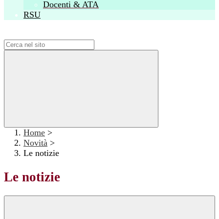
Docenti & ATA
RSU
Campo di ricerca per le pagine del sito
Home
>
Novità
>
Le notizie
Le notizie