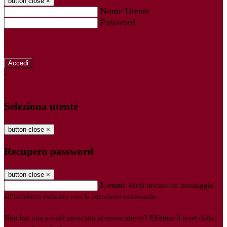
button close
×
Nome Utente
Password
Password dimenticata?
-
Entra con SPID
Entra con CIE
Seleziona utente
button close
×
Recupero password
button close
×
E-mail
Verrà inviato un messaggio
all'indirizzo indicato con le istruzioni necessarie.
Non hai una e-mail associata al nome utente? Effettua il reset della