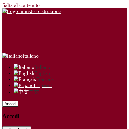
Salta al contenuto
Italiano
Italiano
English
Français
Español
中文
Accedi
Accedi