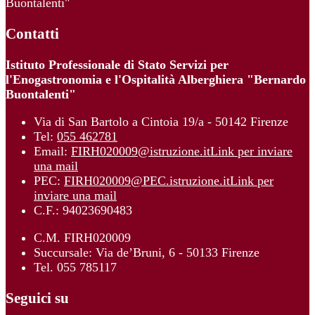
Buontalenti"
Contatti
Istituto Professionale di Stato Servizi per
l'Enogastronomia e l'Ospitalità Alberghiera "Bernardo
Buontalenti"
Via di San Bartolo a Cintoia 19/a - 50142 Firenze
Tel:
055 462781
Email:
FIRH020009@istruzione.it
Link per inviare
una mail
PEC:
FIRH020009@PEC.istruzione.it
Link per
inviare una mail
C.F.: 94023690483
C.M. FIRH020009
Succursale: Via de’Bruni, 6 - 50133 Firenze
Tel. 055 785117
Seguici su