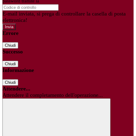
password tramite la
Login Spaggiari
E-mail inviata, si prega di controllare la casella di posta
elettronica!
Errore
Chiudi
Successo
Chiudi
Informazione
Chiudi
Attendere...
Attendere il completamento dell'operazione...