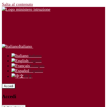
Salta al contenuto
Italiano
Italiano
English
Français
Español
中文
Accedi
Accedi