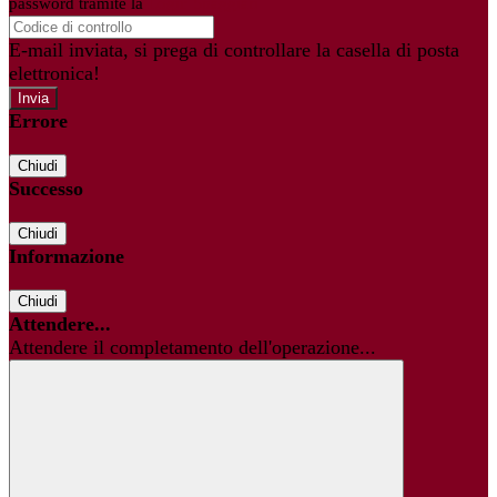
password tramite la
Login Spaggiari
E-mail inviata, si prega di controllare la casella di posta
elettronica!
Errore
Chiudi
Successo
Chiudi
Informazione
Chiudi
Attendere...
Attendere il completamento dell'operazione...