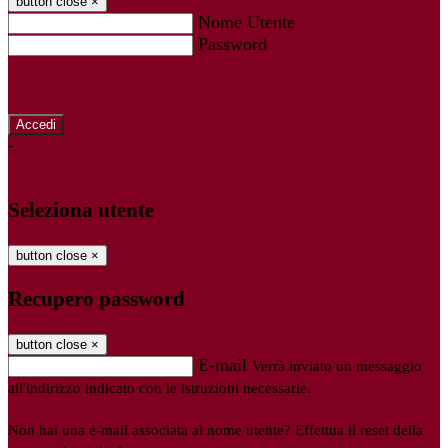
button close
×
Nome Utente
Password
Password dimenticata?
-
Entra con SPID
Entra con CIE
Seleziona utente
button close
×
Recupero password
button close
×
E-mail
Verrà inviato un messaggio
all'indirizzo indicato con le istruzioni necessarie.
Non hai una e-mail associata al nome utente? Effettua il reset della