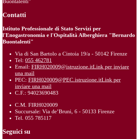
Buontalenti"
Contatti
Istituto Professionale di Stato Servizi per
l'Enogastronomia e l'Ospitalità Alberghiera "Bernardo
Buontalenti"
Via di San Bartolo a Cintoia 19/a - 50142 Firenze
Tel:
055 462781
Email:
FIRH020009@istruzione.it
Link per inviare
una mail
PEC:
FIRH020009@PEC.istruzione.it
Link per
inviare una mail
C.F.: 94023690483
C.M. FIRH020009
Succursale: Via de’Bruni, 6 - 50133 Firenze
Tel. 055 785117
Seguici su