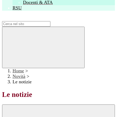
Docenti & ATA
RSU
Campo di ricerca per le pagine del sito
Home
>
Novità
>
Le notizie
Le notizie