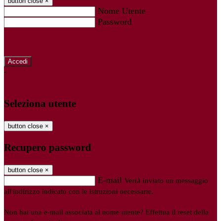
button close
×
Nome Utente
Password
Password dimenticata?
-
Entra con SPID
Entra con CIE
Seleziona utente
button close
×
Recupero password
button close
×
E-mail
Verrà inviato un messaggio
all'indirizzo indicato con le istruzioni necessarie.
Non hai una e-mail associata al nome utente? Effettua il reset della