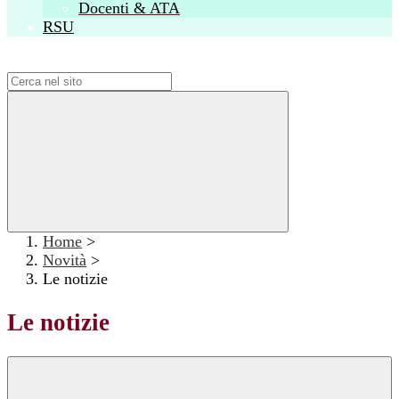
Docenti & ATA
RSU
Campo di ricerca per le pagine del sito
Home
>
Novità
>
Le notizie
Le notizie