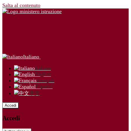
Salta al contenuto
Italiano
Italiano
English
Français
Español
中文
Accedi
Accedi