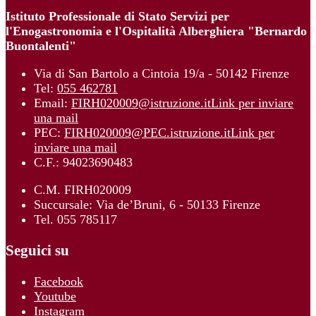
Istituto Professionale di Stato Servizi per
l'Enogastronomia e l'Ospitalità Alberghiera "Bernardo
Buontalenti"
Via di San Bartolo a Cintoia 19/a - 50142 Firenze
Tel:
055 462781
Email:
FIRH020009@istruzione.it
Link per inviare
una mail
PEC:
FIRH020009@PEC.istruzione.it
Link per
inviare una mail
C.F.: 94023690483
C.M. FIRH020009
Succursale: Via de’Bruni, 6 - 50133 Firenze
Tel. 055 785117
Seguici su
Facebook
Youtube
Instagram