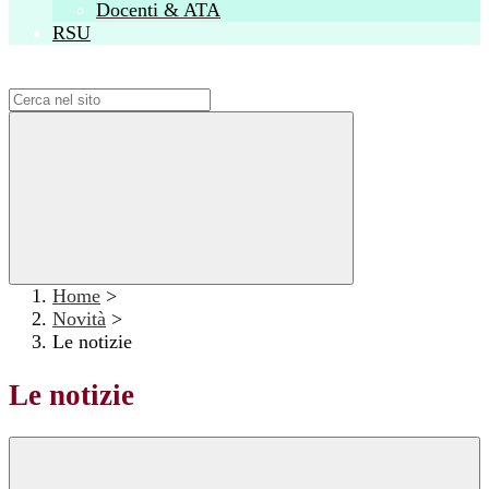
Docenti & ATA
RSU
Campo di ricerca per le pagine del sito
Home
>
Novità
>
Le notizie
Le notizie