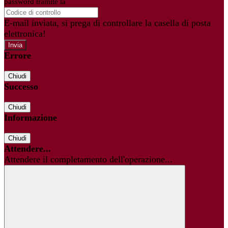
password tramite la
Login Spaggiari
E-mail inviata, si prega di controllare la casella di posta
elettronica!
Errore
Chiudi
Successo
Chiudi
Informazione
Chiudi
Attendere...
Attendere il completamento dell'operazione...