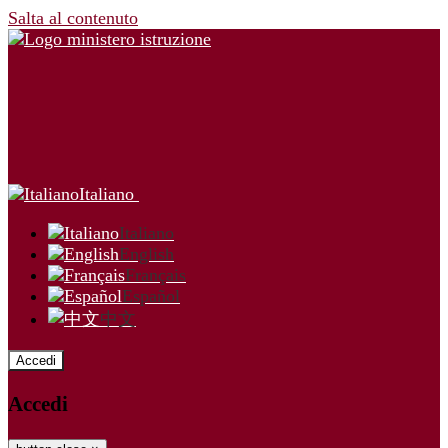
Salta al contenuto
Italiano
Italiano
English
Français
Español
中文
Accedi
Accedi