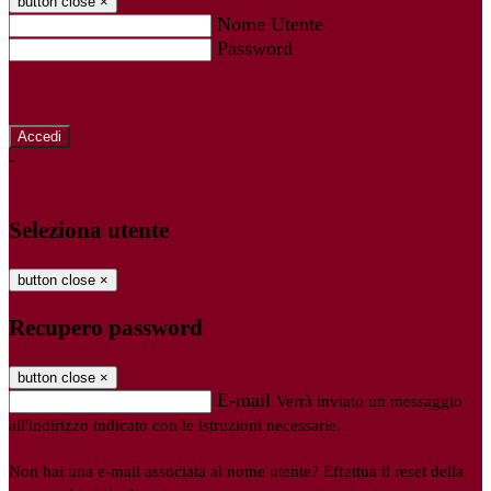
button close
×
Nome Utente
Password
Password dimenticata?
-
Entra con SPID
Entra con CIE
Seleziona utente
button close
×
Recupero password
button close
×
E-mail
Verrà inviato un messaggio
all'indirizzo indicato con le istruzioni necessarie.
Non hai una e-mail associata al nome utente? Effettua il reset della