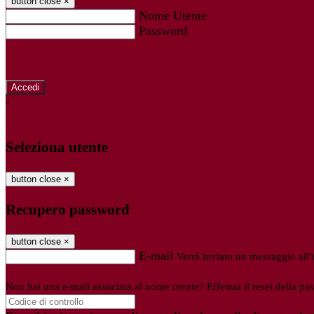
button close
×
Nome Utente
Password
Password dimenticata?
-
Entra con SPID
Entra con CIE
Seleziona utente
button close
×
Recupero password
button close
×
E-mail
Verrà inviato un messaggio all'i
Non hai una e-mail associata al nome utente? Effettua il reset della pa