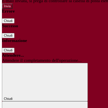
E-mail inviata, si prega di controllare la casella di posta elet
Errore
Chiudi
Successo
Chiudi
Informazione
Chiudi
Attendere...
Attendere il completamento dell'operazione...
Chiudi