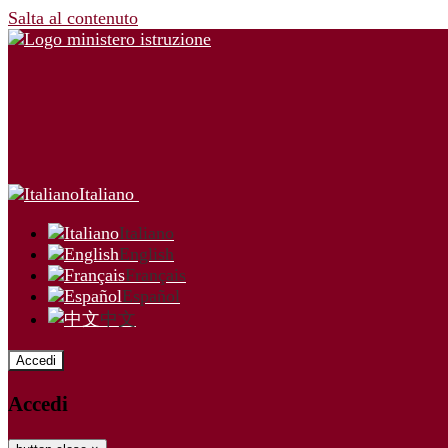
Salta al contenuto
Italiano
Italiano
English
Français
Español
中文
Accedi
Accedi